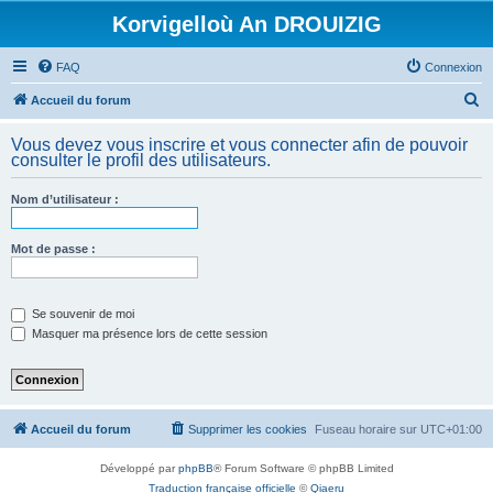
Korvigelloù An DROUIZIG
FAQ
Connexion
R
Accueil du forum
e
Vous devez vous inscrire et vous connecter afin de pouvoir
c
consulter le profil des utilisateurs.
h
Nom d’utilisateur :
e
r
Mot de passe :
c
h
e
Se souvenir de moi
Masquer ma présence lors de cette session
r
Accueil du forum
Supprimer les cookies
Fuseau horaire sur
UTC+01:00
Développé par
phpBB
® Forum Software © phpBB Limited
Traduction française officielle
©
Qiaeru