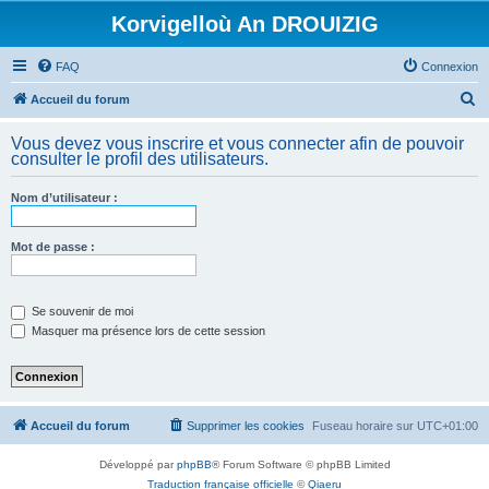
Korvigelloù An DROUIZIG
FAQ
Connexion
R
Accueil du forum
e
Vous devez vous inscrire et vous connecter afin de pouvoir
c
consulter le profil des utilisateurs.
h
Nom d’utilisateur :
e
r
Mot de passe :
c
h
e
Se souvenir de moi
Masquer ma présence lors de cette session
r
Accueil du forum
Supprimer les cookies
Fuseau horaire sur
UTC+01:00
Développé par
phpBB
® Forum Software © phpBB Limited
Traduction française officielle
©
Qiaeru