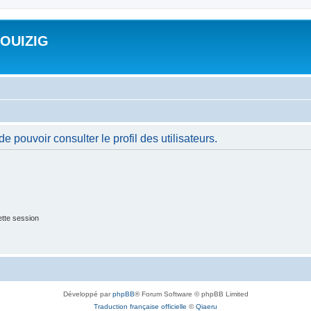
ROUIZIG
 pouvoir consulter le profil des utilisateurs.
tte session
Développé par
phpBB
® Forum Software © phpBB Limited
Traduction française officielle
©
Qiaeru