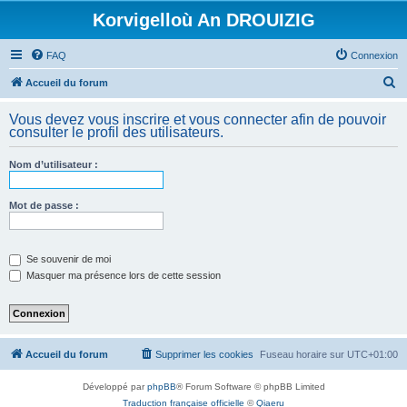
Korvigelloù An DROUIZIG
FAQ
Connexion
R
Accueil du forum
e
Vous devez vous inscrire et vous connecter afin de pouvoir
c
consulter le profil des utilisateurs.
h
Nom d’utilisateur :
e
r
Mot de passe :
c
h
e
Se souvenir de moi
Masquer ma présence lors de cette session
r
Accueil du forum
Supprimer les cookies
Fuseau horaire sur
UTC+01:00
Développé par
phpBB
® Forum Software © phpBB Limited
Traduction française officielle
©
Qiaeru