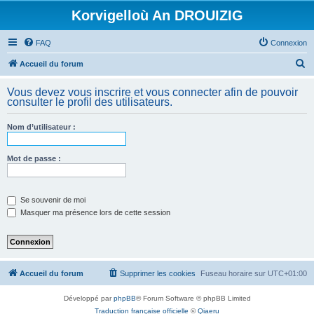
Korvigelloù An DROUIZIG
FAQ
Connexion
R
Accueil du forum
e
Vous devez vous inscrire et vous connecter afin de pouvoir
c
consulter le profil des utilisateurs.
h
Nom d’utilisateur :
e
r
Mot de passe :
c
h
e
Se souvenir de moi
Masquer ma présence lors de cette session
r
Accueil du forum
Supprimer les cookies
Fuseau horaire sur
UTC+01:00
Développé par
phpBB
® Forum Software © phpBB Limited
Traduction française officielle
©
Qiaeru