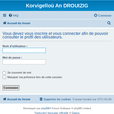
Korvigelloù An DROUIZIG
FAQ
Connexion
R
Accueil du forum
e
Vous devez vous inscrire et vous connecter afin de pouvoir
c
consulter le profil des utilisateurs.
h
Nom d’utilisateur :
e
r
Mot de passe :
c
h
e
Se souvenir de moi
Masquer ma présence lors de cette session
r
Accueil du forum
Supprimer les cookies
Fuseau horaire sur
UTC+01:00
Développé par
phpBB
® Forum Software © phpBB Limited
Traduction française officielle
©
Qiaeru