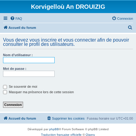
Korvigelloù An DROUIZIG
FAQ
Connexion
R
Accueil du forum
e
Vous devez vous inscrire et vous connecter afin de pouvoir
c
consulter le profil des utilisateurs.
h
Nom d’utilisateur :
e
r
Mot de passe :
c
h
e
Se souvenir de moi
Masquer ma présence lors de cette session
r
Accueil du forum
Supprimer les cookies
Fuseau horaire sur
UTC+01:00
Développé par
phpBB
® Forum Software © phpBB Limited
Traduction française officielle
©
Qiaeru