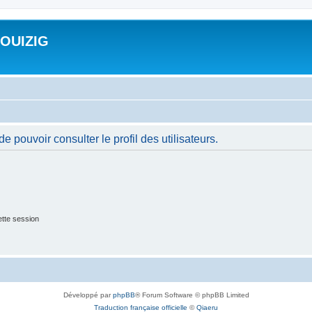
ROUIZIG
 pouvoir consulter le profil des utilisateurs.
tte session
Développé par
phpBB
® Forum Software © phpBB Limited
Traduction française officielle
©
Qiaeru