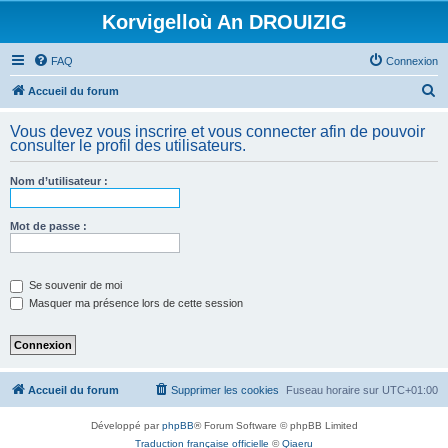
Korvigelloù An DROUIZIG
FAQ
Connexion
R
Accueil du forum
e
Vous devez vous inscrire et vous connecter afin de pouvoir
c
consulter le profil des utilisateurs.
h
Nom d’utilisateur :
e
r
Mot de passe :
c
h
e
Se souvenir de moi
Masquer ma présence lors de cette session
r
Accueil du forum
Supprimer les cookies
Fuseau horaire sur
UTC+01:00
Développé par
phpBB
® Forum Software © phpBB Limited
Traduction française officielle
©
Qiaeru