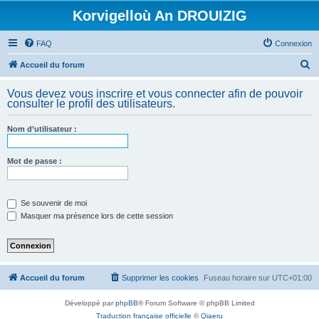
Korvigelloù An DROUIZIG
FAQ
Connexion
R
Accueil du forum
e
Vous devez vous inscrire et vous connecter afin de pouvoir
c
consulter le profil des utilisateurs.
h
Nom d’utilisateur :
e
r
Mot de passe :
c
h
e
Se souvenir de moi
Masquer ma présence lors de cette session
r
Accueil du forum
Supprimer les cookies
Fuseau horaire sur
UTC+01:00
Développé par
phpBB
® Forum Software © phpBB Limited
Traduction française officielle
©
Qiaeru