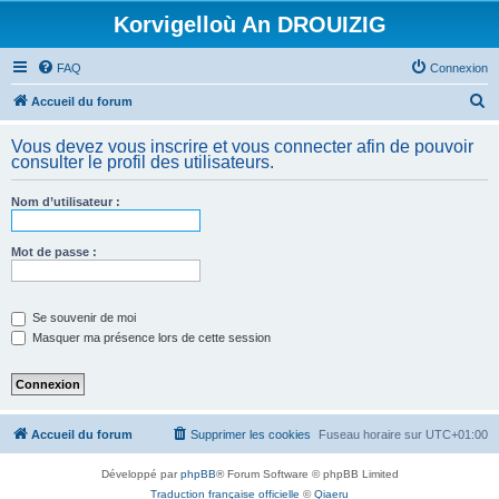
Korvigelloù An DROUIZIG
FAQ
Connexion
R
Accueil du forum
e
Vous devez vous inscrire et vous connecter afin de pouvoir
c
consulter le profil des utilisateurs.
h
Nom d’utilisateur :
e
r
Mot de passe :
c
h
e
Se souvenir de moi
Masquer ma présence lors de cette session
r
Accueil du forum
Supprimer les cookies
Fuseau horaire sur
UTC+01:00
Développé par
phpBB
® Forum Software © phpBB Limited
Traduction française officielle
©
Qiaeru