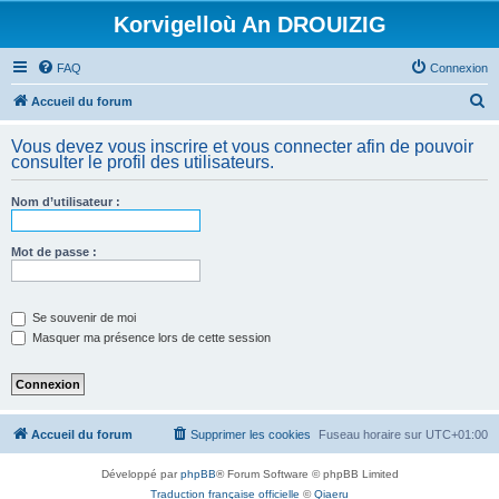
Korvigelloù An DROUIZIG
FAQ
Connexion
R
Accueil du forum
e
Vous devez vous inscrire et vous connecter afin de pouvoir
c
consulter le profil des utilisateurs.
h
Nom d’utilisateur :
e
r
Mot de passe :
c
h
e
Se souvenir de moi
Masquer ma présence lors de cette session
r
Accueil du forum
Supprimer les cookies
Fuseau horaire sur
UTC+01:00
Développé par
phpBB
® Forum Software © phpBB Limited
Traduction française officielle
©
Qiaeru