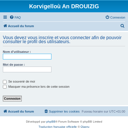
Korvigelloù An DROUIZIG
FAQ
Connexion
R
Accueil du forum
e
Vous devez vous inscrire et vous connecter afin de pouvoir
c
consulter le profil des utilisateurs.
h
Nom d’utilisateur :
e
r
Mot de passe :
c
h
e
Se souvenir de moi
Masquer ma présence lors de cette session
r
Accueil du forum
Supprimer les cookies
Fuseau horaire sur
UTC+01:00
Développé par
phpBB
® Forum Software © phpBB Limited
Traduction française officielle
©
Qiaeru