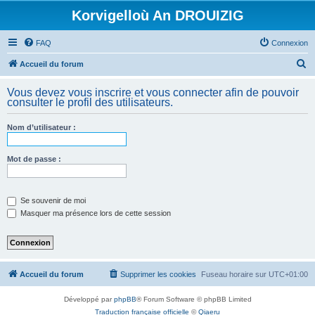
Korvigelloù An DROUIZIG
FAQ
Connexion
R
Accueil du forum
e
Vous devez vous inscrire et vous connecter afin de pouvoir
c
consulter le profil des utilisateurs.
h
Nom d’utilisateur :
e
r
Mot de passe :
c
h
e
Se souvenir de moi
Masquer ma présence lors de cette session
r
Accueil du forum
Supprimer les cookies
Fuseau horaire sur
UTC+01:00
Développé par
phpBB
® Forum Software © phpBB Limited
Traduction française officielle
©
Qiaeru