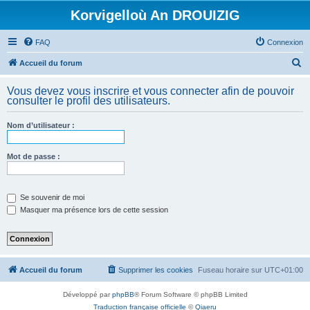
Korvigelloù An DROUIZIG
FAQ
Connexion
R
Accueil du forum
e
Vous devez vous inscrire et vous connecter afin de pouvoir
c
consulter le profil des utilisateurs.
h
Nom d’utilisateur :
e
r
Mot de passe :
c
h
e
Se souvenir de moi
Masquer ma présence lors de cette session
r
Accueil du forum
Supprimer les cookies
Fuseau horaire sur
UTC+01:00
Développé par
phpBB
® Forum Software © phpBB Limited
Traduction française officielle
©
Qiaeru