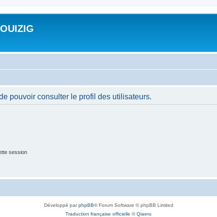
ROUIZIG
 pouvoir consulter le profil des utilisateurs.
tte session
Développé par
phpBB
® Forum Software © phpBB Limited
Traduction française officielle
©
Qiaeru