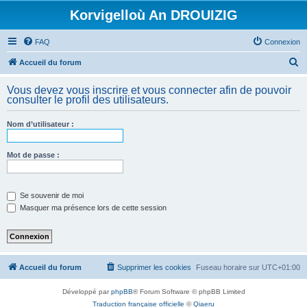
Korvigelloù An DROUIZIG
FAQ
Connexion
R
Accueil du forum
e
Vous devez vous inscrire et vous connecter afin de pouvoir
c
consulter le profil des utilisateurs.
h
Nom d’utilisateur :
e
r
Mot de passe :
c
h
e
Se souvenir de moi
Masquer ma présence lors de cette session
r
Accueil du forum
Supprimer les cookies
Fuseau horaire sur
UTC+01:00
Développé par
phpBB
® Forum Software © phpBB Limited
Traduction française officielle
©
Qiaeru