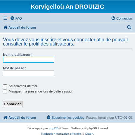
Korvigelloù An DROUIZIG
FAQ
Connexion
R
Accueil du forum
e
Vous devez vous inscrire et vous connecter afin de pouvoir
c
consulter le profil des utilisateurs.
h
Nom d’utilisateur :
e
r
Mot de passe :
c
h
e
Se souvenir de moi
Masquer ma présence lors de cette session
r
Accueil du forum
Supprimer les cookies
Fuseau horaire sur
UTC+01:00
Développé par
phpBB
® Forum Software © phpBB Limited
Traduction française officielle
©
Qiaeru