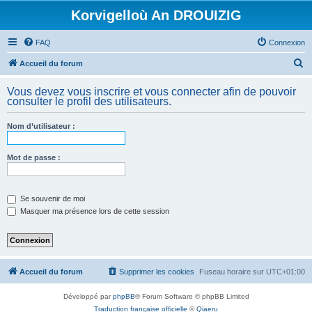
Korvigelloù An DROUIZIG
FAQ
Connexion
R
Accueil du forum
e
Vous devez vous inscrire et vous connecter afin de pouvoir
c
consulter le profil des utilisateurs.
h
Nom d’utilisateur :
e
r
Mot de passe :
c
h
e
Se souvenir de moi
Masquer ma présence lors de cette session
r
Accueil du forum
Supprimer les cookies
Fuseau horaire sur
UTC+01:00
Développé par
phpBB
® Forum Software © phpBB Limited
Traduction française officielle
©
Qiaeru