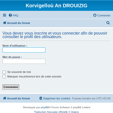
Korvigelloù An DROUIZIG
FAQ
Connexion
R
Accueil du forum
e
Vous devez vous inscrire et vous connecter afin de pouvoir
c
consulter le profil des utilisateurs.
h
Nom d’utilisateur :
e
r
Mot de passe :
c
h
e
Se souvenir de moi
Masquer ma présence lors de cette session
r
Accueil du forum
Supprimer les cookies
Fuseau horaire sur
UTC+01:00
Développé par
phpBB
® Forum Software © phpBB Limited
Traduction française officielle
©
Qiaeru