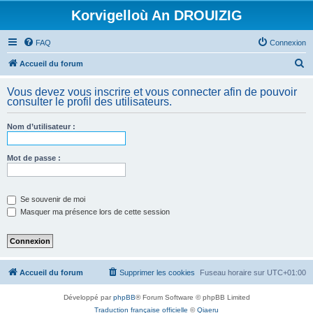
Korvigelloù An DROUIZIG
FAQ
Connexion
R
Accueil du forum
e
Vous devez vous inscrire et vous connecter afin de pouvoir
c
consulter le profil des utilisateurs.
h
Nom d’utilisateur :
e
r
Mot de passe :
c
h
e
Se souvenir de moi
Masquer ma présence lors de cette session
r
Accueil du forum
Supprimer les cookies
Fuseau horaire sur
UTC+01:00
Développé par
phpBB
® Forum Software © phpBB Limited
Traduction française officielle
©
Qiaeru