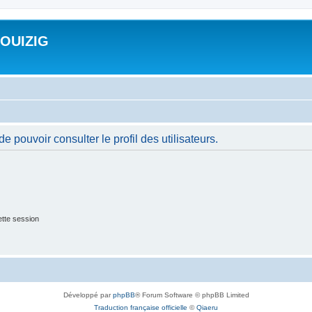
ROUIZIG
 pouvoir consulter le profil des utilisateurs.
tte session
Développé par
phpBB
® Forum Software © phpBB Limited
Traduction française officielle
©
Qiaeru