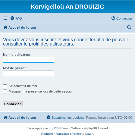
Korvigelloù An DROUIZIG
FAQ
Connexion
R
Accueil du forum
e
Vous devez vous inscrire et vous connecter afin de pouvoir
c
consulter le profil des utilisateurs.
h
Nom d’utilisateur :
e
r
Mot de passe :
c
h
e
Se souvenir de moi
Masquer ma présence lors de cette session
r
Accueil du forum
Supprimer les cookies
Fuseau horaire sur
UTC+01:00
Développé par
phpBB
® Forum Software © phpBB Limited
Traduction française officielle
©
Qiaeru