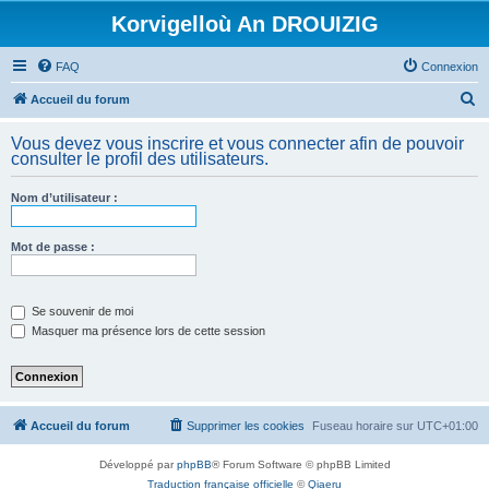
Korvigelloù An DROUIZIG
FAQ
Connexion
R
Accueil du forum
e
Vous devez vous inscrire et vous connecter afin de pouvoir
c
consulter le profil des utilisateurs.
h
Nom d’utilisateur :
e
r
Mot de passe :
c
h
e
Se souvenir de moi
Masquer ma présence lors de cette session
r
Accueil du forum
Supprimer les cookies
Fuseau horaire sur
UTC+01:00
Développé par
phpBB
® Forum Software © phpBB Limited
Traduction française officielle
©
Qiaeru