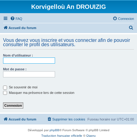
Korvigelloù An DROUIZIG
FAQ
Connexion
R
Accueil du forum
e
Vous devez vous inscrire et vous connecter afin de pouvoir
c
consulter le profil des utilisateurs.
h
Nom d’utilisateur :
e
r
Mot de passe :
c
h
e
Se souvenir de moi
Masquer ma présence lors de cette session
r
Accueil du forum
Supprimer les cookies
Fuseau horaire sur
UTC+01:00
Développé par
phpBB
® Forum Software © phpBB Limited
Traduction française officielle
©
Qiaeru