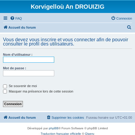
Korvigelloù An DROUIZIG
FAQ
Connexion
R
Accueil du forum
e
Vous devez vous inscrire et vous connecter afin de pouvoir
c
consulter le profil des utilisateurs.
h
Nom d’utilisateur :
e
r
Mot de passe :
c
h
e
Se souvenir de moi
Masquer ma présence lors de cette session
r
Accueil du forum
Supprimer les cookies
Fuseau horaire sur
UTC+01:00
Développé par
phpBB
® Forum Software © phpBB Limited
Traduction française officielle
©
Qiaeru