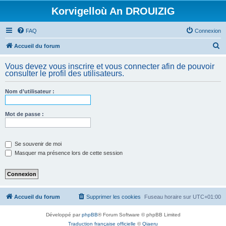
Korvigelloù An DROUIZIG
FAQ
Connexion
R
Accueil du forum
e
Vous devez vous inscrire et vous connecter afin de pouvoir
c
consulter le profil des utilisateurs.
h
Nom d’utilisateur :
e
r
Mot de passe :
c
h
e
Se souvenir de moi
Masquer ma présence lors de cette session
r
Accueil du forum
Supprimer les cookies
Fuseau horaire sur
UTC+01:00
Développé par
phpBB
® Forum Software © phpBB Limited
Traduction française officielle
©
Qiaeru