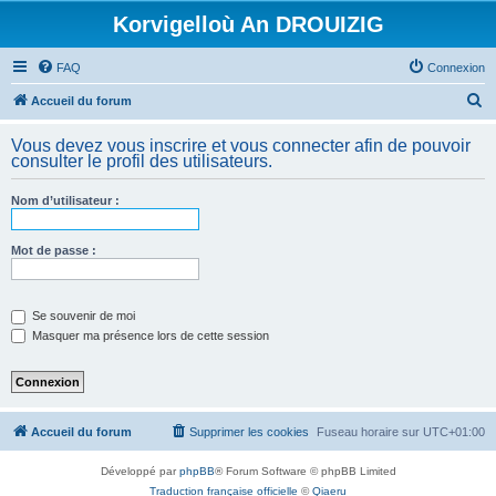
Korvigelloù An DROUIZIG
FAQ
Connexion
R
Accueil du forum
e
Vous devez vous inscrire et vous connecter afin de pouvoir
c
consulter le profil des utilisateurs.
h
Nom d’utilisateur :
e
r
Mot de passe :
c
h
e
Se souvenir de moi
Masquer ma présence lors de cette session
r
Accueil du forum
Supprimer les cookies
Fuseau horaire sur
UTC+01:00
Développé par
phpBB
® Forum Software © phpBB Limited
Traduction française officielle
©
Qiaeru