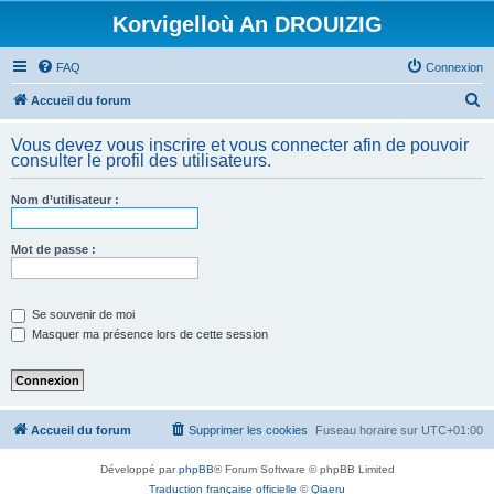
Korvigelloù An DROUIZIG
FAQ
Connexion
R
Accueil du forum
e
Vous devez vous inscrire et vous connecter afin de pouvoir
c
consulter le profil des utilisateurs.
h
Nom d’utilisateur :
e
r
Mot de passe :
c
h
e
Se souvenir de moi
Masquer ma présence lors de cette session
r
Accueil du forum
Supprimer les cookies
Fuseau horaire sur
UTC+01:00
Développé par
phpBB
® Forum Software © phpBB Limited
Traduction française officielle
©
Qiaeru