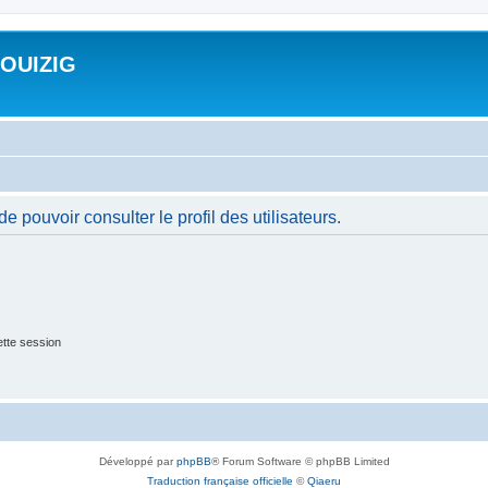
ROUIZIG
 pouvoir consulter le profil des utilisateurs.
tte session
Développé par
phpBB
® Forum Software © phpBB Limited
Traduction française officielle
©
Qiaeru