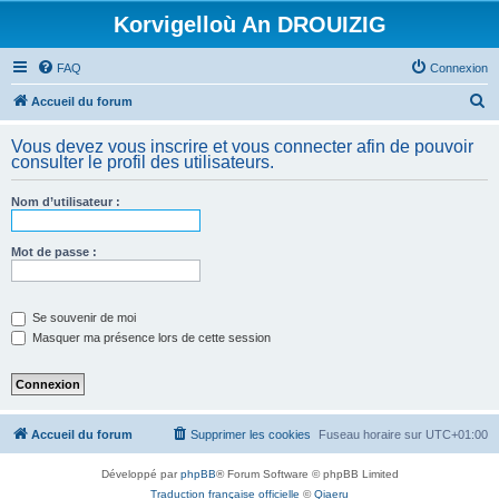
Korvigelloù An DROUIZIG
FAQ
Connexion
R
Accueil du forum
e
Vous devez vous inscrire et vous connecter afin de pouvoir
c
consulter le profil des utilisateurs.
h
Nom d’utilisateur :
e
r
Mot de passe :
c
h
e
Se souvenir de moi
Masquer ma présence lors de cette session
r
Accueil du forum
Supprimer les cookies
Fuseau horaire sur
UTC+01:00
Développé par
phpBB
® Forum Software © phpBB Limited
Traduction française officielle
©
Qiaeru