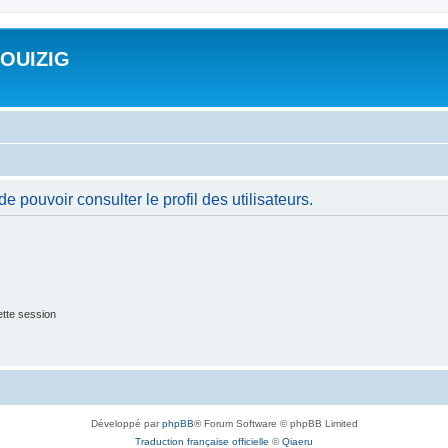
ROUIZIG
 pouvoir consulter le profil des utilisateurs.
tte session
Développé par
phpBB
® Forum Software © phpBB Limited
Traduction française officielle
©
Qiaeru