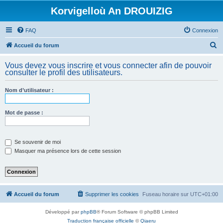
Korvigelloù An DROUIZIG
FAQ
Connexion
R
Accueil du forum
e
Vous devez vous inscrire et vous connecter afin de pouvoir
c
consulter le profil des utilisateurs.
h
Nom d’utilisateur :
e
r
Mot de passe :
c
h
e
Se souvenir de moi
Masquer ma présence lors de cette session
r
Accueil du forum
Supprimer les cookies
Fuseau horaire sur
UTC+01:00
Développé par
phpBB
® Forum Software © phpBB Limited
Traduction française officielle
©
Qiaeru