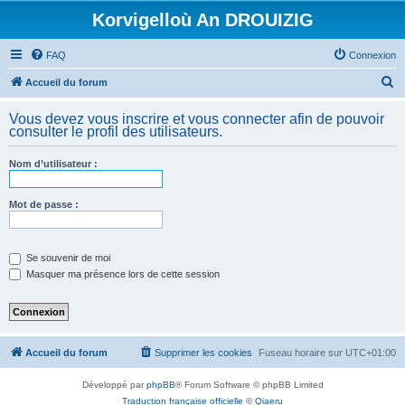
Korvigelloù An DROUIZIG
FAQ
Connexion
R
Accueil du forum
e
Vous devez vous inscrire et vous connecter afin de pouvoir
c
consulter le profil des utilisateurs.
h
Nom d’utilisateur :
e
r
Mot de passe :
c
h
e
Se souvenir de moi
Masquer ma présence lors de cette session
r
Accueil du forum
Supprimer les cookies
Fuseau horaire sur
UTC+01:00
Développé par
phpBB
® Forum Software © phpBB Limited
Traduction française officielle
©
Qiaeru