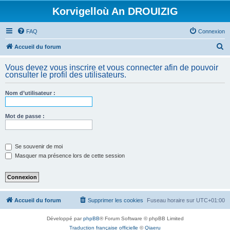
Korvigelloù An DROUIZIG
FAQ
Connexion
R
Accueil du forum
e
Vous devez vous inscrire et vous connecter afin de pouvoir
c
consulter le profil des utilisateurs.
h
Nom d’utilisateur :
e
r
Mot de passe :
c
h
e
Se souvenir de moi
Masquer ma présence lors de cette session
r
Accueil du forum
Supprimer les cookies
Fuseau horaire sur
UTC+01:00
Développé par
phpBB
® Forum Software © phpBB Limited
Traduction française officielle
©
Qiaeru