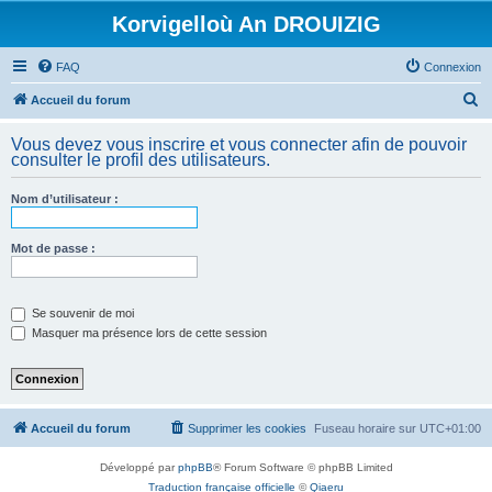
Korvigelloù An DROUIZIG
FAQ
Connexion
R
Accueil du forum
e
Vous devez vous inscrire et vous connecter afin de pouvoir
c
consulter le profil des utilisateurs.
h
Nom d’utilisateur :
e
r
Mot de passe :
c
h
e
Se souvenir de moi
Masquer ma présence lors de cette session
r
Accueil du forum
Supprimer les cookies
Fuseau horaire sur
UTC+01:00
Développé par
phpBB
® Forum Software © phpBB Limited
Traduction française officielle
©
Qiaeru