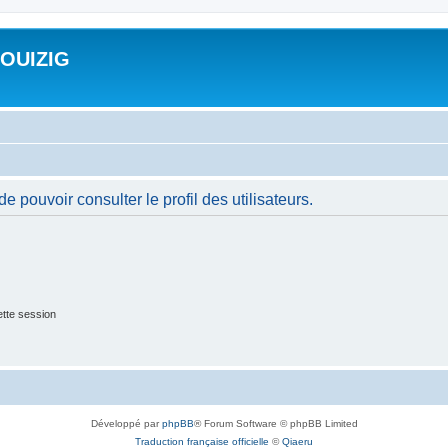
ROUIZIG
 pouvoir consulter le profil des utilisateurs.
tte session
Développé par
phpBB
® Forum Software © phpBB Limited
Traduction française officielle
©
Qiaeru