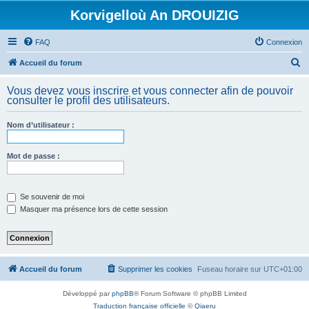
Korvigelloù An DROUIZIG
FAQ
Connexion
R
Accueil du forum
e
Vous devez vous inscrire et vous connecter afin de pouvoir
c
consulter le profil des utilisateurs.
h
Nom d’utilisateur :
e
r
Mot de passe :
c
h
e
Se souvenir de moi
Masquer ma présence lors de cette session
r
Accueil du forum
Supprimer les cookies
Fuseau horaire sur
UTC+01:00
Développé par
phpBB
® Forum Software © phpBB Limited
Traduction française officielle
©
Qiaeru