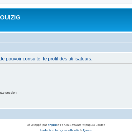
ROUIZIG
 pouvoir consulter le profil des utilisateurs.
tte session
Développé par
phpBB
® Forum Software © phpBB Limited
Traduction française officielle
©
Qiaeru