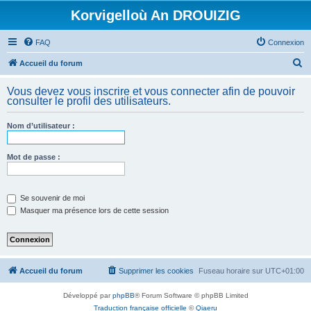
Korvigelloù An DROUIZIG
FAQ
Connexion
R
Accueil du forum
e
Vous devez vous inscrire et vous connecter afin de pouvoir
c
consulter le profil des utilisateurs.
h
Nom d’utilisateur :
e
r
Mot de passe :
c
h
e
Se souvenir de moi
Masquer ma présence lors de cette session
r
Accueil du forum
Supprimer les cookies
Fuseau horaire sur
UTC+01:00
Développé par
phpBB
® Forum Software © phpBB Limited
Traduction française officielle
©
Qiaeru