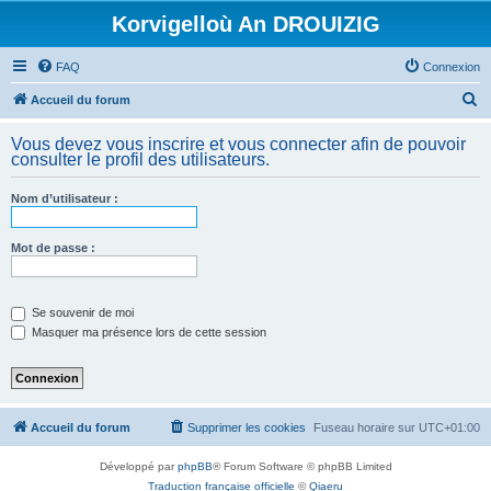
Korvigelloù An DROUIZIG
FAQ
Connexion
R
Accueil du forum
e
Vous devez vous inscrire et vous connecter afin de pouvoir
c
consulter le profil des utilisateurs.
h
Nom d’utilisateur :
e
r
Mot de passe :
c
h
e
Se souvenir de moi
Masquer ma présence lors de cette session
r
Accueil du forum
Supprimer les cookies
Fuseau horaire sur
UTC+01:00
Développé par
phpBB
® Forum Software © phpBB Limited
Traduction française officielle
©
Qiaeru