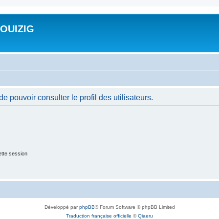
ROUIZIG
 pouvoir consulter le profil des utilisateurs.
tte session
Développé par
phpBB
® Forum Software © phpBB Limited
Traduction française officielle
©
Qiaeru