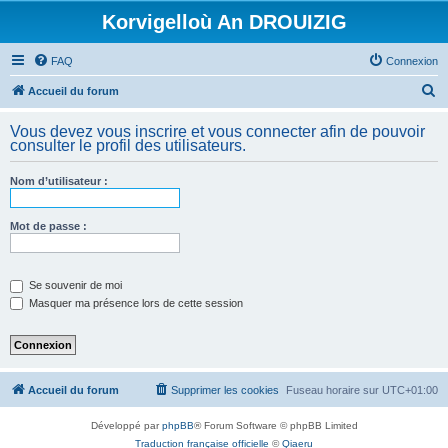
Korvigelloù An DROUIZIG
FAQ
Connexion
R
Accueil du forum
e
Vous devez vous inscrire et vous connecter afin de pouvoir
c
consulter le profil des utilisateurs.
h
Nom d’utilisateur :
e
r
Mot de passe :
c
h
e
Se souvenir de moi
Masquer ma présence lors de cette session
r
Accueil du forum
Supprimer les cookies
Fuseau horaire sur
UTC+01:00
Développé par
phpBB
® Forum Software © phpBB Limited
Traduction française officielle
©
Qiaeru