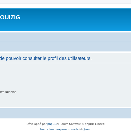
ROUIZIG
 pouvoir consulter le profil des utilisateurs.
tte session
Développé par
phpBB
® Forum Software © phpBB Limited
Traduction française officielle
©
Qiaeru