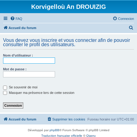
Korvigelloù An DROUIZIG
FAQ
Connexion
R
Accueil du forum
e
Vous devez vous inscrire et vous connecter afin de pouvoir
c
consulter le profil des utilisateurs.
h
Nom d’utilisateur :
e
r
Mot de passe :
c
h
e
Se souvenir de moi
Masquer ma présence lors de cette session
r
Accueil du forum
Supprimer les cookies
Fuseau horaire sur
UTC+01:00
Développé par
phpBB
® Forum Software © phpBB Limited
Traduction française officielle
©
Qiaeru