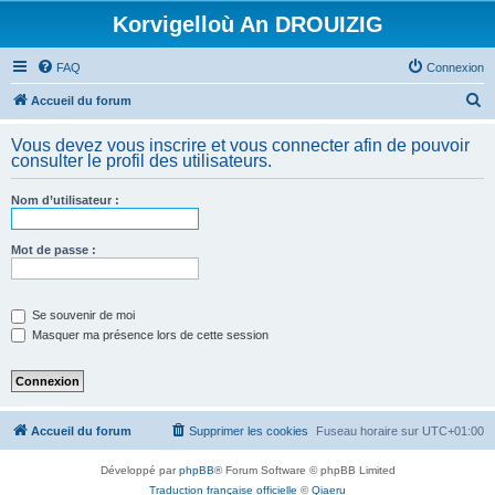
Korvigelloù An DROUIZIG
FAQ
Connexion
R
Accueil du forum
e
Vous devez vous inscrire et vous connecter afin de pouvoir
c
consulter le profil des utilisateurs.
h
Nom d’utilisateur :
e
r
Mot de passe :
c
h
e
Se souvenir de moi
Masquer ma présence lors de cette session
r
Accueil du forum
Supprimer les cookies
Fuseau horaire sur
UTC+01:00
Développé par
phpBB
® Forum Software © phpBB Limited
Traduction française officielle
©
Qiaeru