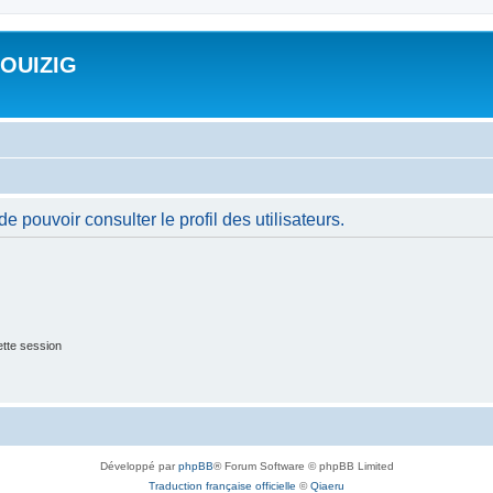
ROUIZIG
 pouvoir consulter le profil des utilisateurs.
tte session
Développé par
phpBB
® Forum Software © phpBB Limited
Traduction française officielle
©
Qiaeru