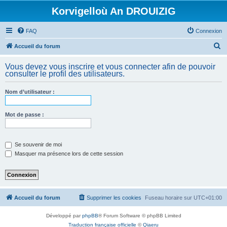
Korvigelloù An DROUIZIG
FAQ
Connexion
R
Accueil du forum
e
Vous devez vous inscrire et vous connecter afin de pouvoir
c
consulter le profil des utilisateurs.
h
Nom d’utilisateur :
e
r
Mot de passe :
c
h
e
Se souvenir de moi
Masquer ma présence lors de cette session
r
Accueil du forum
Supprimer les cookies
Fuseau horaire sur
UTC+01:00
Développé par
phpBB
® Forum Software © phpBB Limited
Traduction française officielle
©
Qiaeru