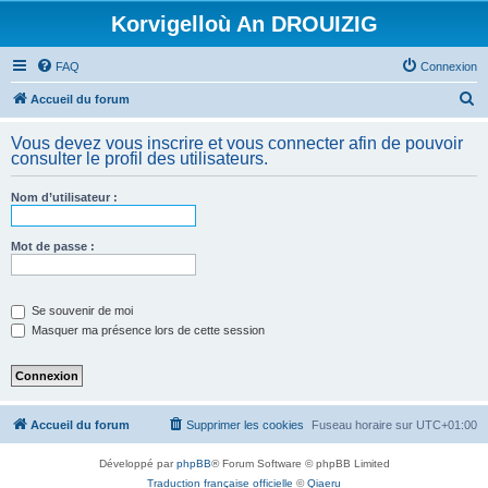
Korvigelloù An DROUIZIG
FAQ
Connexion
R
Accueil du forum
e
Vous devez vous inscrire et vous connecter afin de pouvoir
c
consulter le profil des utilisateurs.
h
Nom d’utilisateur :
e
r
Mot de passe :
c
h
e
Se souvenir de moi
Masquer ma présence lors de cette session
r
Accueil du forum
Supprimer les cookies
Fuseau horaire sur
UTC+01:00
Développé par
phpBB
® Forum Software © phpBB Limited
Traduction française officielle
©
Qiaeru