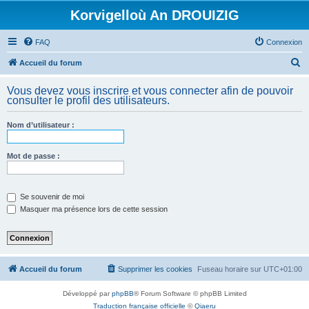
Korvigelloù An DROUIZIG
FAQ
Connexion
R
Accueil du forum
e
Vous devez vous inscrire et vous connecter afin de pouvoir
c
consulter le profil des utilisateurs.
h
Nom d’utilisateur :
e
r
Mot de passe :
c
h
e
Se souvenir de moi
Masquer ma présence lors de cette session
r
Accueil du forum
Supprimer les cookies
Fuseau horaire sur
UTC+01:00
Développé par
phpBB
® Forum Software © phpBB Limited
Traduction française officielle
©
Qiaeru